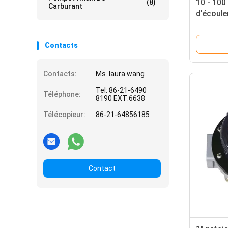
10 - 100
(8)
Carburant
d'écoul
vitesse 
mètres d
Contacts
Contacts:
Ms. laura wang
Tel: 86-21-6490
Téléphone:
8190 EXT:6638
Télécopieur:
86-21-64856185
Contact