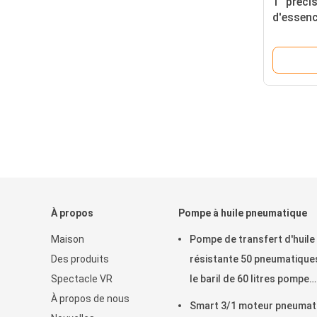
1" préci
d'essenc
de débou
d'afficha
visage a
À propos
Pompe à huile pneumatique
Maison
Pompe de transfert d'huile
Des produits
résistante 50 pneumatique
Spectacle VR
le baril de 60 litres pompe
À propos de nous
pneumatique
Smart 3/1 moteur pneumat