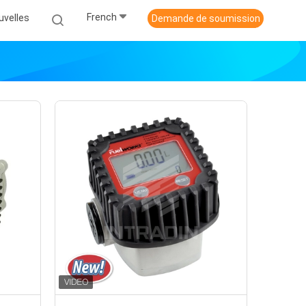
French
uvelles
Demande de soumission