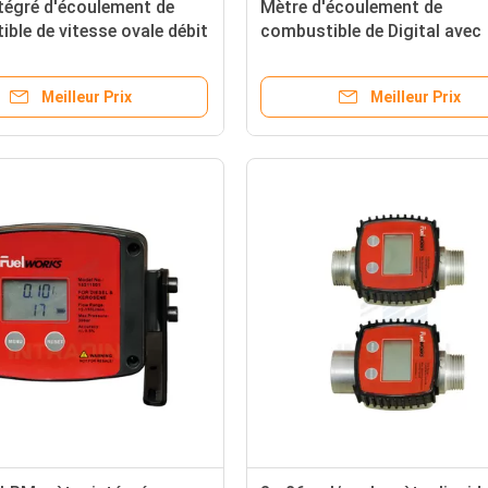
tégré d'écoulement de
Mètre d'écoulement de
ble de vitesse ovale débit
combustible de Digital avec
100 LPM 15 mètres
l'affichage d'affichage à cri
liquides débouché d'admissi
Meilleur Prix
Meilleur Prix
1 pouce