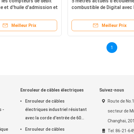
s les compteurs de débit
5 mètres actuels d'écoulem
e et d'huile d'admission et
combustible de Digital avec 
ché avec l'affichage
indicateur de batterie
ge à cristaux liquides,
435psi/30bar
Meilleur Prix
Meilleur Prix
 ajusté 360º
1
Enrouleur de câbles électriques
Suivez-nous
Enrouleur de câbles
Route de No.1
s -
électriques industriel résistant
secteur de M
avec la corde d'entrée de 60
Changhaï, 20
pouces, bobine de corde
ique
Enrouleur de câbles
Tel: 86-21-64