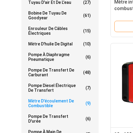
Mètre in
Tuyau D'air Et De L'eau
(27)
combusti
Bobine De Tuyau De
de 10 - 
(61)
Goodyear
Enrouleur De Câbles
(15)
Électriques
Mètre D'huile De Digital
(10)
Pompe À Diaphragme
(6)
Pneumatique
Pompe De Transfert De
(48)
Carburant
Pompe Diesel Électrique
(7)
De Transfert
Mètre D'écoulement De
(9)
Combustible
Pompe De Transfert
(6)
D'urée
Pompe À Main De