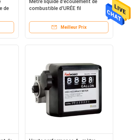
e
Mètre liquide d'écoulement de
e de
combustible d'URÉE fil
ur le
masculin/femelle avec la chambre
de mesure en aluminium
Meilleur Prix