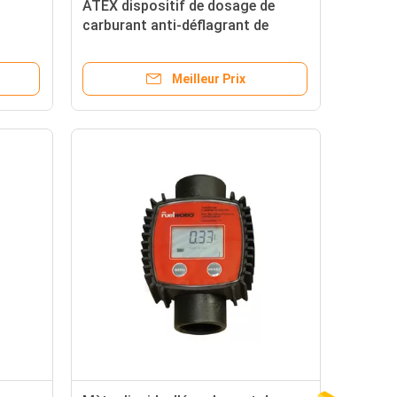
ATEX dispositif de dosage de
carburant anti-déflagrant de
staux
Digital de 35 litres pour le
on de
carburant diesel
Meilleur Prix