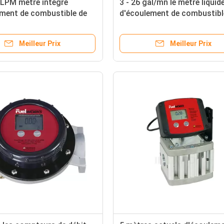
 LPM mètre intégré
3 - 26 gal/mn le mètre liquid
ement de combustible de
d'écoulement de combustibl
ovale de débit avec 15
Digital de turbine de débit po
e longueur de corde
kérosène diesel
Meilleur Prix
Meilleur Prix