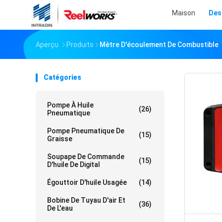
Maison
Des
Aperçu
Produits
Mètre D'écoulement De Combustible
Catégories
Pompe À Huile
(26)
Pneumatique
Pompe Pneumatique De
(15)
Graisse
Soupape De Commande
(15)
D'huile De Digital
Égouttoir D'huile Usagée
(14)
Bobine De Tuyau D'air Et
(36)
De L'eau