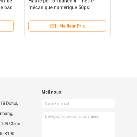
ent de
Haute performance 4 - mètre
le bas
mécanique numérique 50psi
3.5BAR d'écoulement de
combustible
Meilleur Prix
Mail nous
18 Duhui,
inhang,
1109 Chine
90 8190