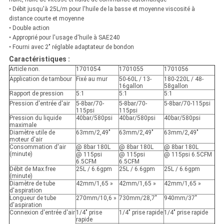
• Débit jusqu'à 25L/m pour l'huile de la basse et moyenne viscosité à
distance courte et moyenne
• Double action
• Approprié pour l'usage d'huile à SAE240
• Fourni avec 2" réglable adaptateur de bondon
Caractéristiques :
Article non.
1701054
1701055
1701056
Application de tambour
Fixé au mur
50-60L / 13-
180-220L / 48-
16gallon
58gallon
Rapport de pression
5:1
5:1
5:1
Pression d'entrée d'air
5-8bar/70-
5-8bar/70-
5-8bar/70-115psi
115psi
115psi
Pression du liquide
40bar/580psi
40bar/580psi
40bar/580psi
maximale
Diamètre utile de
63mm/2,49"
63mm/2,49"
63mm/2,49"
moteur d'air
Consommation d'air
@ 8bar 180L
@ 8bar 180L
@ 8bar 180L
(minute)
@ 115psi
@ 115psi
@ 115psi 6.5CFM
6.5CFM
6.5CFM
Débit de Max.free
25L / 6.6gpm
25L / 6.6gpm
25L / 6.6gpm
(minute)
Diamètre de tube
42mm/1,65 »
42mm/1,65 »
42mm/1,65 »
d'aspiration
Longueur de tube
270mm/10,6 »
730mm/28,7"
940mm/37"
d'aspiration
Connexion d'entrée d'air
1/4" prise
1/4" prise rapide
1/4" prise rapide
rapide