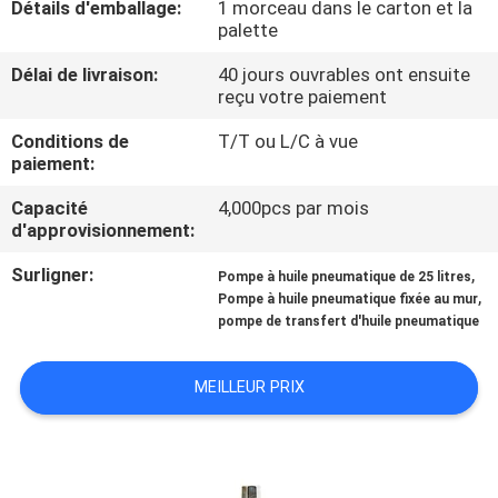
Détails d'emballage:
1 morceau dans le carton et la
palette
VISITE
Délai de livraison:
40 jours ouvrables ont ensuite
DE
reçu votre paiement
L'USINE
Conditions de
T/T ou L/C à vue
paiement:
CONTRÔLE
Capacité
4,000pcs par mois
d'approvisionnement:
DE
QUALITÉ
Surligner:
,
Pompe à huile pneumatique de 25 litres
,
Pompe à huile pneumatique fixée au mur
pompe de transfert d'huile pneumatique
NOUS
CONTACTER
MEILLEUR PRIX
NOUVELLES