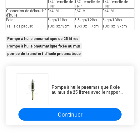
1/4" femelle de
1/4" femelle de
1/4" femelle de
TNP
TNP
TNP
Connexion de débouché
3/4" M
3/4" M
3/4" M
d'huile
Poids
5kgs/11lbs
5.5kgs/12lbs
6kgs/13lbs
Taille de paquet
13x13x73cm
13x13x117cm
13x13x137cm
Pompe à huile pneumatique de 25 litres
Pompe à huile pneumatique fixée au mur
pompe de transfert d'huile pneumatique
Pompe à huile pneumatique fixée
au mur de 25 litres avec le rapport
de pression de 5:1
Continuer