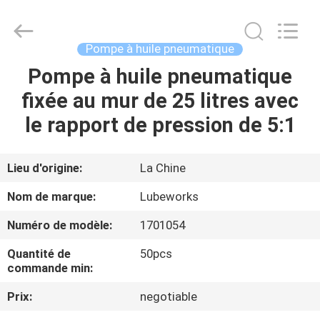
2026
Intradin（Shanghai）
Machinery
Co
Ltd.
Pompe à huile pneumatique
All
Rights
Pompe à huile pneumatique
MAISON
Reserved.
fixée au mur de 25 litres avec
DES
le rapport de pression de 5:1
PRODUITS
Lieu d'origine:
La Chine
VIDÉOS
Nom de marque:
Lubeworks
Numéro de modèle:
1701054
À
Quantité de
50pcs
PROPOS
commande min:
DE
Prix:
negotiable
NOUS