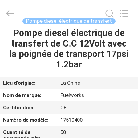
2026
Intradin（Shanghai）
Machinery
Co
Ltd.
Pompe diesel électrique de transfert
All
Rights
Pompe diesel électrique de
MAISON
Reserved.
transfert de C.C 12Volt avec
DES
la poignée de transport 17psi
PRODUITS
1.2bar
VIDÉOS
Lieu d'origine:
La Chine
Nom de marque:
Fuelworks
À
Certification:
CE
PROPOS
Numéro de modèle:
17510400
DE
NOUS
Quantité de
50