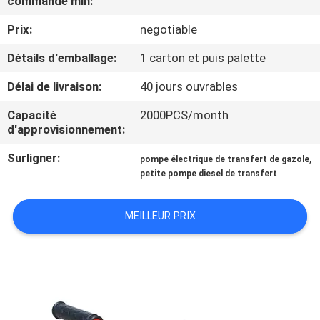
commande min:
Prix:
negotiable
VISITE
DE
Détails d'emballage:
1 carton et puis palette
L'USINE
Délai de livraison:
40 jours ouvrables
Capacité
2000PCS/month
CONTRÔLE
d'approvisionnement:
DE
Surligner:
,
pompe électrique de transfert de gazole
QUALITÉ
petite pompe diesel de transfert
MEILLEUR PRIX
NOUS
CONTACTER
NOUVELLES