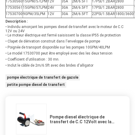
17530560
15GPM/57LPM
12V
35A
2M/6.5FT
17PSI/1.2BAR
2800
17530561
15GPM/57LPM
24V
30A
2M/6.5FT
17PSI/1.2BAR
2800
17530700
9GPM/35LPM
12V
30A
2M/6.5FT
22PSI/1.5BAR
1800/3600
Description :
• Individu amorçant les pompes diesel de transfert avec le moteur de C.C
12V ou 24V
• Le moteur électrique est fermé saisissent la classe IP55 de protection
• Clapet de dérivation construit dans l'enveloppe de pompe
• Poignée de transport disponible sur les pompes 10GPM/40LPM
• Le model 17530700 peut être employé avec des les deux tension
• Coefficient d'utilisation : 30 mn.
• Inclut le câble de 2m/6.5ft avec des brides d'alligator
pompe électrique de transfert de gazole
petite pompe diesel de transfert
Pompe diesel électrique de
transfert de C.C 12Volt avec la
poignée de transport 17psi 1.2bar