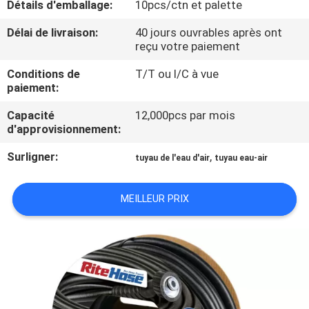
Détails d'emballage:
10pcs/ctn et palette
VISITE
Délai de livraison:
40 jours ouvrables après ont
reçu votre paiement
DE
Conditions de
T/T ou l/C à vue
L'USINE
paiement:
Capacité
12,000pcs par mois
CONTRÔLE
d'approvisionnement:
DE
Surligner:
,
tuyau de l'eau d'air
tuyau eau-air
QUALITÉ
MEILLEUR PRIX
NOUS
CONTACTER
NOUVELLES