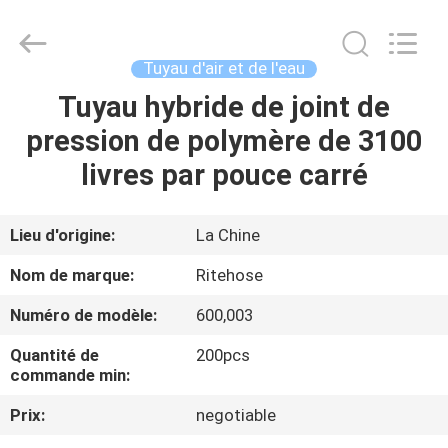
2026
Intradin（Shanghai）
Machinery
Co
Ltd.
Tuyau d'air et de l'eau
All
Rights
Tuyau hybride de joint de
MAISON
Reserved.
pression de polymère de 3100
DES
livres par pouce carré
PRODUITS
Lieu d'origine:
La Chine
VIDÉOS
Nom de marque:
Ritehose
Numéro de modèle:
600,003
À
Quantité de
200pcs
PROPOS
commande min:
DE
Prix:
negotiable
NOUS