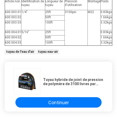
Article non.
Identification de
Longueur de
Pression
Montage
Poids
tuyau.
tuyau
d'utilisation
600.003.01
1/4"
25ft
3100psi
M22
0.83kgs
600.003.02
50ft
1.66kgs
600.003.03
100ft
3.32kgs
600.004.01
5/16"
25ft
0.83kgs
600.004.02
50ft
1.66kgs
600.004.03
100ft
3.32kgs
tuyau de l'eau d'air
tuyau eau-air
Tuyau hybride de joint de pression
de polymère de 3100 livres par
pouce carré
Continuer