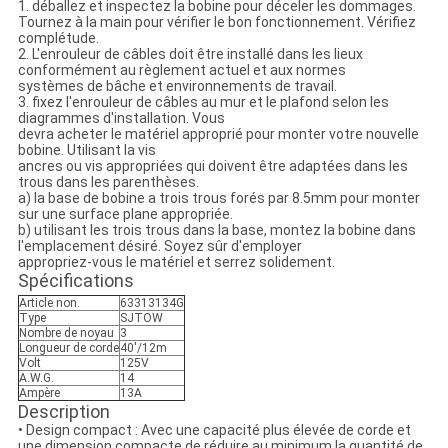
1. déballez et inspectez la bobine pour déceler les dommages.
Tournez à la main pour vérifier le bon fonctionnement. Vérifiez
complétude.
2. L'enrouleur de câbles doit être installé dans les lieux
conformément au règlement actuel et aux normes
systèmes de bâche et environnements de travail.
3. fixez l'enrouleur de câbles au mur et le plafond selon les
diagrammes d'installation. Vous
devra acheter le matériel approprié pour monter votre nouvelle
bobine. Utilisant la vis
ancres ou vis appropriées qui doivent être adaptées dans les
trous dans les parenthèses.
a) la base de bobine a trois trous forés par 8.5mm pour monter
sur une surface plane appropriée.
b) utilisant les trois trous dans la base, montez la bobine dans
l'emplacement désiré. Soyez sûr d'employer
appropriez-vous le matériel et serrez solidement.
Spécifications
Article non.
63313134G
Type
SJTOW
Nombre de noyau
3
Longueur de corde
40'/12m
Volt
125V
A.W.G.
14
Ampère
13A
Description
• Design compact : Avec une capacité plus élevée de corde et
une dimension compacte de réduire au minimum la quantité de