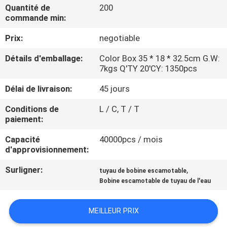
Quantité de
200
commande min:
VISITE
Prix:
negotiable
DE
L'USINE
Détails d'emballage:
Color Box 35 * 18 * 32.5cm G.W:
7kgs Q'TY 20'CY: 1350pcs
CONTRÔLE
Délai de livraison:
45 jours
DE
Conditions de
L / C, T / T
paiement:
QUALITÉ
Capacité
40000pcs / mois
d'approvisionnement:
NOUS
Surligner:
,
tuyau de bobine escamotable
CONTACTER
Bobine escamotable de tuyau de l'eau
NOUVELLES
MEILLEUR PRIX