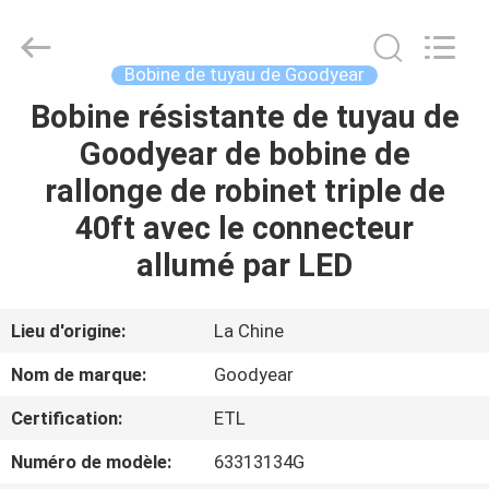
2026
Intradin（Shanghai）
Machinery
Co
Ltd.
Bobine de tuyau de Goodyear
All
Rights
Bobine résistante de tuyau de
MAISON
Reserved.
Goodyear de bobine de
DES
rallonge de robinet triple de
PRODUITS
40ft avec le connecteur
allumé par LED
VIDÉOS
Lieu d'origine:
La Chine
À
Nom de marque:
Goodyear
PROPOS
Certification:
ETL
DE
Numéro de modèle:
63313134G
NOUS