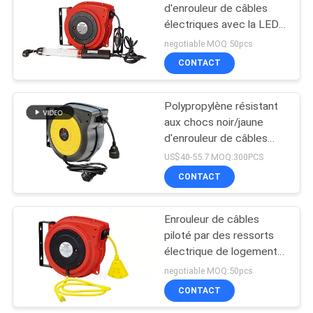
d'enrouleur de câbles
électriques avec la LED
et la lampe fluorescente
negotiable MOQ:50pcs
de travail
CONTACT
Polypropylène résistant
aux chocs noir/jaune
d'enrouleur de câbles
électriques de 15m/de
US$40-55.7 MOQ:300PCS
20m
CONTACT
Enrouleur de câbles
piloté par des ressorts
électrique de logement
en plastique avec
negotiable MOQ:50pcs
l'ajustement de double
CONTACT
de Ratch