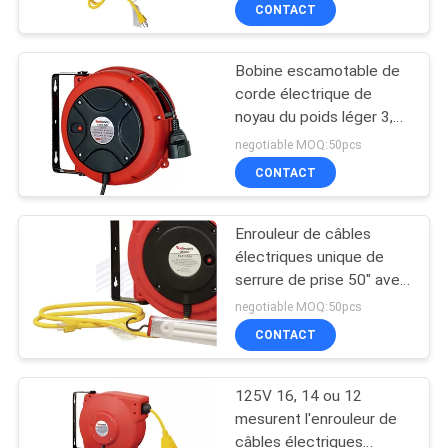
finies de corde du briseur
CONTACT
de charge/26ft
VISITE
Bobine escamotable de
DE
corde électrique de
L'USINE
noyau du poids léger 3,
0,9 fils de multimètre en
negotiable MOQ:50pcs
câble
CONTRÔLE
CONTACT
DE
Enrouleur de câbles
QUALITÉ
électriques unique de
serrure de prise 50" avec
la lampe 11W
NOUS
negotiable MOQ:50pcs
fluorescente
CONTACT
CONTACTER
125V 16, 14 ou 12
NOUVELLES
mesurent l'enrouleur de
câbles électriques