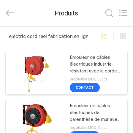
2026
Intradin（Shanghai）
Machinery
Produits
Co
Ltd.
All
Rights
MAISON
Reserved.
electric cord reel fabrication en ligne
DES
Enrouleur de câbles
PRODUITS
électriques industriel
résistant avec la corde
VIDÉOS
d'entrée de 60 pouces,
negotiable MOQ:50pcs
bobine de corde
CONTACT
électrique
À
Enrouleur de câbles
PROPOS
électriques de
DE
parenthèse de mur avec
les bobines électriques
NOUS
negotiable MOQ:50pcs