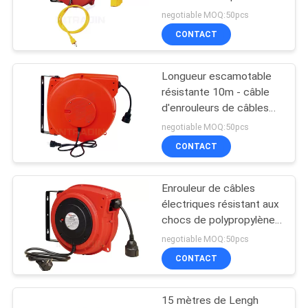
escamotable pour
DEMANDER
negotiable MOQ:50pcs
d'intérieur/extérieur
CONTACT
UN
DEVIS
Longueur escamotable
résistante 10m - câble
PLAN
d'enrouleurs de câbles
électriques de preuve
DU
negotiable MOQ:50pcs
d'huile de 15m
CONTACT
SITE
Enrouleur de câbles
PRIVACY
électriques résistant aux
POLICY
chocs de polypropylène
avec le rouge de briseur
negotiable MOQ:50pcs
de charge finie
CONTACT
15 mètres de Lengh