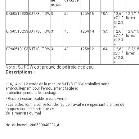
de
de corde
noyau
CR605153S3
SJT/SJTOW
3
50'
125V
16
10A
12,6 "
12.1/14
x7.1 "
livres
x12.3
»
CR605132S3
SJT/SJTOW
3
40'
125V
14
13A
12,6 "
12.8/15
x7.1 "
livres
x12.3
»
CR605131S3
SJT/SJTOW
3
40'
125V
12
16A
12,6 "
13.2/15
x7.1 "
livres
x12.3
»
Note : SJTOW est preuve de pétrole et d'eau.
Descriptions :
• 16,14 ou 12 corde de la mesure SJT/SJTOW emballés sans
embrouillement pour l'enroulement facile et
protection pendant le stockage
• Ressort escamotable avec le verrou
• Les aides font le coffre-fort de lieu de travail en empêchant d'entrer de
longues cordes électriques et
de la manière du mal
No. de brevet : 200530040981,4