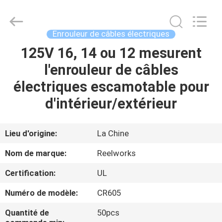
2026
Intradin（Shanghai）
Machinery
Co
Ltd.
Enrouleur de câbles électriques
All
Rights
125V 16, 14 ou 12 mesurent
MAISON
Reserved.
l'enrouleur de câbles
DES
électriques escamotable pour
PRODUITS
d'intérieur/extérieur
VIDÉOS
Lieu d'origine:
La Chine
Nom de marque:
Reelworks
À
Certification:
UL
PROPOS
Numéro de modèle:
CR605
DE
NOUS
Quantité de
50pcs