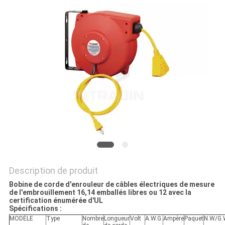
DEMANDER
UN
DEVIS
PLAN
DU
SITE
PRIVACY
POLICY
Description de produit
Bobine de corde d'enrouleur de câbles électriques de mesure
de l'embrouillement 16,14 emballés libres ou 12 avec la
certification énumérée d'UL
Spécifications :
MODÈLE
Type
Nombre
Longueur
Volt
A.W.G.
Ampère
Paquet
N.W/G.