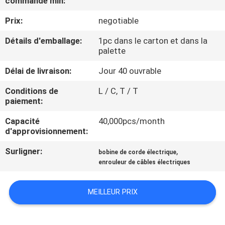
commande min:
Prix:
negotiable
VISITE
DE
Détails d'emballage:
1pc dans le carton et dans la
palette
L'USINE
Délai de livraison:
Jour 40 ouvrable
CONTRÔLE
Conditions de
L / C, T / T
paiement:
DE
Capacité
40,000pcs/month
QUALITÉ
d'approvisionnement:
Surligner:
,
bobine de corde électrique
NOUS
enrouleur de câbles électriques
CONTACTER
MEILLEUR PRIX
NOUVELLES