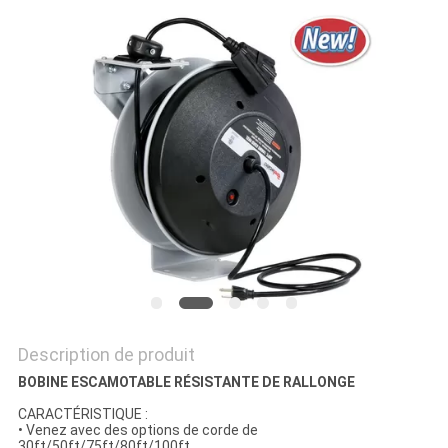
DEMANDER
UN
DEVIS
PLAN
DU
SITE
PRIVACY
POLICY
Description de produit
BOBINE ESCAMOTABLE RÉSISTANTE DE RALLONGE
CARACTÉRISTIQUE :
• Venez avec des options de corde de
30ft/50ft/75ft/80ft/100ft