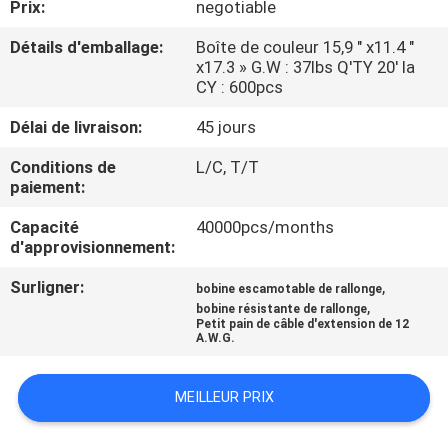
Prix:
negotiable
VISITE
Détails d'emballage:
Boîte de couleur 15,9 " x11.4 "
x17.3 » G.W : 37lbs Q'TY 20' la
DE
CY : 600pcs
L'USINE
Délai de livraison:
45 jours
Conditions de
L/C, T/T
CONTRÔLE
paiement:
DE
Capacité
40000pcs/months
QUALITÉ
d'approvisionnement:
Surligner:
,
bobine escamotable de rallonge
NOUS
,
bobine résistante de rallonge
Petit pain de câble d'extension de 12
CONTACTER
A.W.G.
MEILLEUR PRIX
NOUVELLES