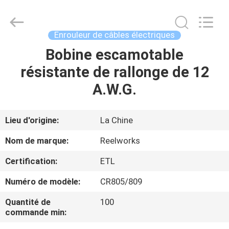
2026
Intradin（Shanghai）
Machinery
Co
Ltd.
Enrouleur de câbles électriques
All
Rights
Bobine escamotable
MAISON
Reserved.
résistante de rallonge de 12
DES
A.W.G.
PRODUITS
Lieu d'origine:
La Chine
VIDÉOS
Nom de marque:
Reelworks
Certification:
ETL
À
Numéro de modèle:
CR805/809
PROPOS
DE
Quantité de
100
commande min:
NOUS