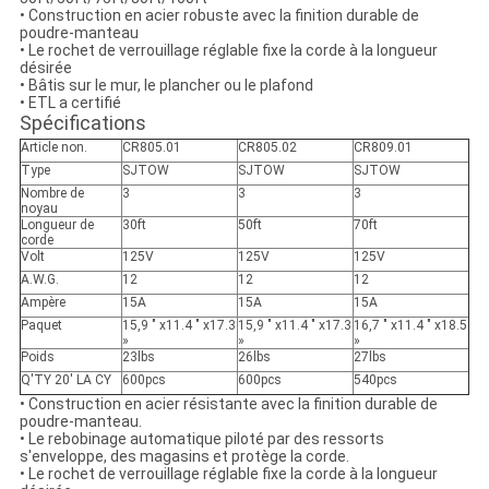
• Construction en acier robuste avec la finition durable de
poudre-manteau
• Le rochet de verrouillage réglable fixe la corde à la longueur
désirée
• Bâtis sur le mur, le plancher ou le plafond
• ETL a certifié
Spécifications
Article non.
CR805.01
CR805.02
CR809.01
Type
SJTOW
SJTOW
SJTOW
Nombre de
3
3
3
noyau
Longueur de
30ft
50ft
70ft
corde
Volt
125V
125V
125V
A.W.G.
12
12
12
Ampère
15A
15A
15A
Paquet
15,9 " x11.4 " x17.3
15,9 " x11.4 " x17.3
16,7 " x11.4 " x18.5
»
»
»
Poids
23lbs
26lbs
27lbs
Q'TY 20' LA CY
600pcs
600pcs
540pcs
• Construction en acier résistante avec la finition durable de
poudre-manteau.
• Le rebobinage automatique piloté par des ressorts
s'enveloppe, des magasins et protège la corde.
• Le rochet de verrouillage réglable fixe la corde à la longueur