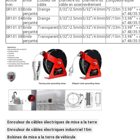
Article
Bride
Couleur de
Diamètre du
Diamètre du
Longueur
Paquet
non.
câble
câble en acier
revêtement
SR101.03
Bride
Orange
3/32"/2.5mm
5/32"/4.0mm
75'/23m
13,98" " »
perçante
x7.48/35.
SR101.04
Bride
Orange
3/32"/2.5mm
5/32"/4.0mm
50'/15m
13,98" " »
perçante
x7.48/35.
SR101.07
Bride
Transparent
3/32"/2.5mm
5/32"/4.0mm
75'/23m
13,98" " »
perçante
x7.48/35.
SR101.08
Bride
Transparent
3/32"/2.5mm
5/32"/4.0mm
50'/15m
13,98" " »
perçante
x7.48/35.
Enrouleur de câbles électriques de mise a la terre
Enrouleur de câbles électriques industriel 15m
Bobines de mise a la terre de véhicule