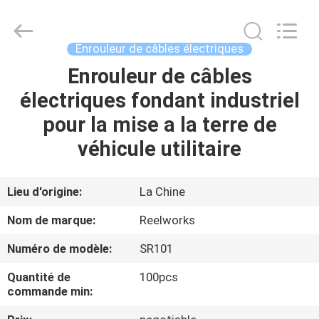
2026
Intradin（Shanghai）
Machinery
Co
Ltd.
Enrouleur de câbles électriques
All
Rights
Enrouleur de câbles
MAISON
Reserved.
électriques fondant industriel
DES
pour la mise a la terre de
PRODUITS
véhicule utilitaire
VIDÉOS
Lieu d'origine:
La Chine
Nom de marque:
Reelworks
À
Numéro de modèle:
SR101
PROPOS
Quantité de
100pcs
DE
commande min:
NOUS