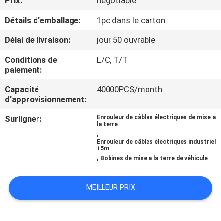
Prix:
negotiable
Détails d'emballage:
1pc dans le carton
VISITE
DE
Délai de livraison:
jour 50 ouvrable
L'USINE
Conditions de
L/C, T/T
paiement:
CONTRÔLE
Capacité
40000PCS/month
d'approvisionnement:
DE
Surligner:
Enrouleur de câbles électriques de mise a
QUALITÉ
la terre
,
Enrouleur de câbles électriques industriel
15m
NOUS
,
Bobines de mise a la terre de véhicule
CONTACTER
MEILLEUR PRIX
NOUVELLES