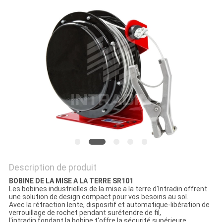
DEMANDER
UN
DEVIS
PLAN
DU
SITE
PRIVACY
POLICY
Description de produit
BOBINE DE LA MISE A LA TERRE SR101
Les bobines industrielles de la mise a la terre d'Intradin offrent
une solution de design compact pour vos besoins au sol.
Avec la rétraction lente, dispositif et automatique-libération de
verrouillage de rochet pendant surétendre de fil,
l'intradin fondant la bobine t'offre la sécurité supérieure.