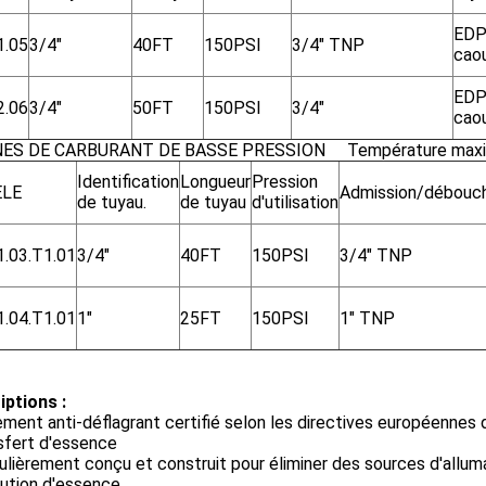
EDP
1.05
3/4"
40FT
150PSI
3/4" TNP
cao
EDP
2.06
3/4"
50FT
150PSI
3/4"
cao
NES DE CARBURANT DE BASSE PRESSION
Température maxim
Identification
Longueur
Pression
LE
Admission/débouc
de tuyau.
de tuyau
d'utilisation
.03.T1.01
3/4"
40FT
150PSI
3/4" TNP
.04.T1.01
1"
25FT
150PSI
1" TNP
iptions :
ment anti-déflagrant certifié selon les directives européennes 
sfert d'essence
ulièrement conçu et construit pour éliminer des sources d'allum
bution d'essence.