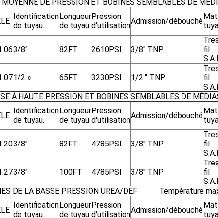
E MOYENNE DE PRESSION ET BOBINES SEMBLABLES DE MÉD
Identification
Longueur
Pression
Maté
LE
Admission/débouché
de tuyau.
de tuyau
d'utilisation
tuy
Tre
1.06
3/8"
82FT
2610PSI
3/8" TNP
fil
S.A
Tre
1.07
1/2 »
65FT
3230PSI
1/2 " TNP
fil
S.A
SSE À HAUTE PRESSION ET BOBINES SEMBLABLES DE MÉDIA
Identification
Longueur
Pression
Maté
LE
Admission/débouché
de tuyau.
de tuyau
d'utilisation
tuy
Tre
1.20
3/8"
82FT
4785PSI
3/8" TNP
fil
S.A
Tre
1.27
3/8"
100FT
4785PSI
3/8" TNP
fil
S.A
NES DE LA BASSE PRESSION UREA/DEF
Température maxi
Identification
Longueur
Pression
Maté
LE
Admission/débouché
de tuyau.
de tuyau
d'utilisation
tuy