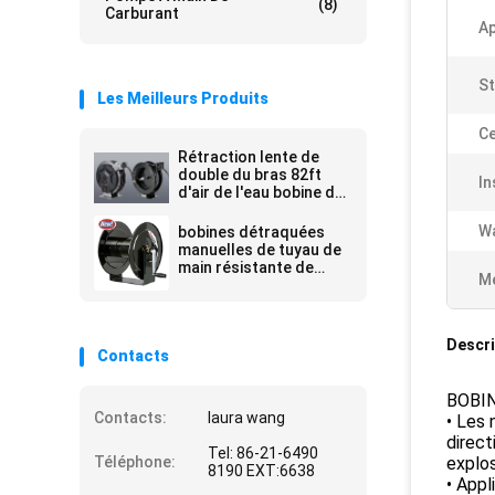
(8)
Carburant
Ap
St
Les Meilleurs Produits
Ce
Rétraction lente de
double du bras 82ft
In
d'air de l'eau bobine de
tuyau
Wa
bobines détraquées
manuelles de tuyau de
main résistante de
Me
pression d'utilisation
4000psi
Descri
Contacts
BOBI
Contacts:
laura wang
• Les 
direct
Tel: 86-21-6490
Téléphone:
explos
8190 EXT:6638
• Appl