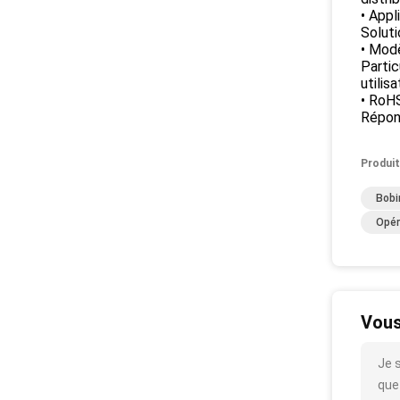
• Appl
Soluti
• Modè
Partic
utilis
• RoH
Répon
Produit
Bobi
Opér
Vous
Je 
que 