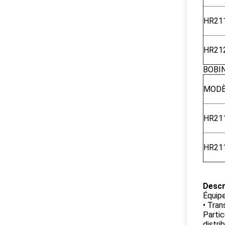
HR21
HR21
BOBI
MODÈ
HR211
HR211
Descr
Équipe
• Tran
Partic
distri