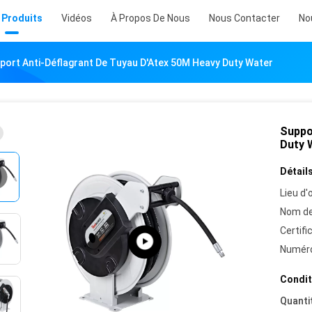
 Produits
Vidéos
À Propos De Nous
Nous Contacter
No
port Anti-Déflagrant De Tuyau D'Atex 50M Heavy Duty Water
Suppo
Duty 
Détails
Lieu d'o
Nom de
Certifi
Numéro
Condit
Quanti