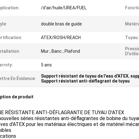
plication:
/d'air/huile/UREA/FUEL
Foncti
yle:
double bras de guide
Matéri
rtification:
ATEX/ROSH/REACH
Tuyau:
Pressi
stallation:
Mur ; Banc ; Plafond
D'utili
rrnty:
5 ans
Support résistant de tuyau de l'eau d'ATEX
,
supp
ttre En Évidence:
Support résistant anti-déflagrant de tuyau
ption de produit
NE RÉSISTANTE ANTI-DÉFLAGRANTE DE TUYAU D'ATEX
nouvelles séries résistantes anti-déflagrantes de bobine du tuy
ives d'ATEX pour les matériaux électriques et de matériel méc
ibles.
ications