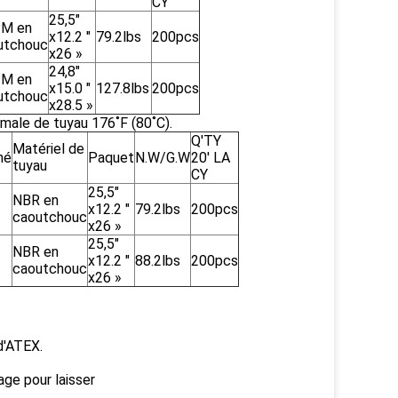
CY
25,5"
M en
x12.2 "
79.2lbs
200pcs
utchouc
x26 »
24,8"
M en
x15.0 "
127.8lbs
200pcs
utchouc
x28.5 »
ale de tuyau 176˚F (80˚C).
Q'TY
Matériel de
hé
Paquet
N.W/G.W
20' LA
tuyau
CY
25,5"
NBR en
x12.2 "
79.2lbs
200pcs
caoutchouc
x26 »
25,5"
NBR en
x12.2 "
88.2lbs
200pcs
caoutchouc
x26 »
d'ATEX.
age pour laisser