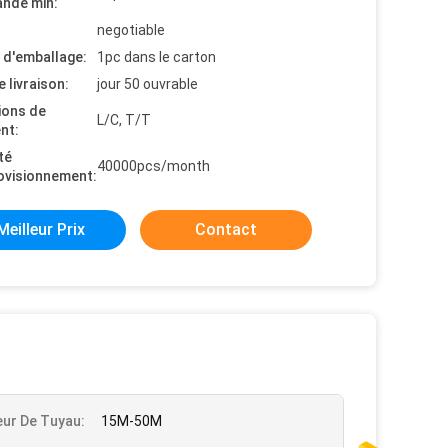
nde min:
negotiable
s d'emballage:
1pc dans le carton
e livraison:
jour 50 ouvrable
ions de
L/C, T/T
nt:
té
40000pcs/month
ovisionnement:
Meilleur Prix
Contact
ur De Tuyau:
15M-50M