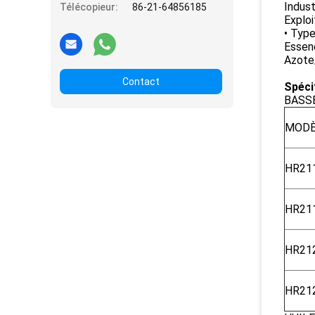
Indust
Télécopieur:
86-21-64856185
Exploi
• Type
Essenc
Azote/
Contact
Spécif
BASSE
MODÈ
HR21
HR21
HR21
HR21