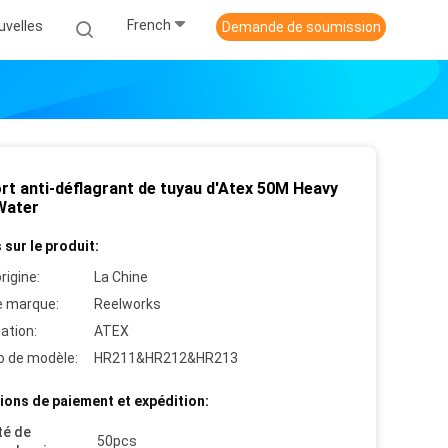
French
uvelles
Demande de soumission
rt anti-déflagrant de tuyau d'Atex 50M Heavy
Water
 sur le produit:
rigine:
La Chine
 marque:
Reelworks
cation:
ATEX
 de modèle:
HR211&HR212&HR213
ions de paiement et expédition:
té de
50pcs