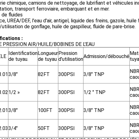
rie chimique, camions de nettoyage, de lubrifiant et véhicules in
tation, transport ferroviaire, embarquant et en mer.
 de fluides
e, UREA/DEF, l'eau d'air, antigel, liquide des freins, gazole, huile 
utilisation de gonflage, huile de gaspilleur, fluide de pare-brise.
ications :
 PRESSION AIR/HUILE/BOBINES DE L'EAU
Identification
Longueur
Pression
Maté
LE
Admission/débouché
de tuyau.
de tuyau
d'utilisation
tuy
NBR
1.01
3/8"
82FT
300PSI
3/8" TNP
cao
NBR
1.02
1/2 »
82FT
300PSI
1/2 " TNP
cao
NBR
2.01
3/8"
100FT
300PSI
3/8" TNP
cao
NBR
2.03
3/4"
50FT
300PSI
3/8" TNP
cao