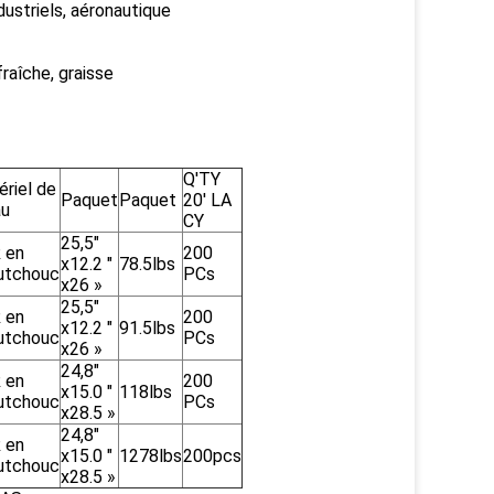
dustriels, aéronautique
fraîche, graisse
Q'TY
riel de
Paquet
Paquet
20' LA
au
CY
25,5"
 en
200
x12.2 "
78.5lbs
utchouc
PCs
x26 »
25,5"
 en
200
x12.2 "
91.5lbs
utchouc
PCs
x26 »
24,8"
 en
200
x15.0 "
118lbs
utchouc
PCs
x28.5 »
24,8"
 en
x15.0 "
1278lbs
200pcs
utchouc
x28.5 »