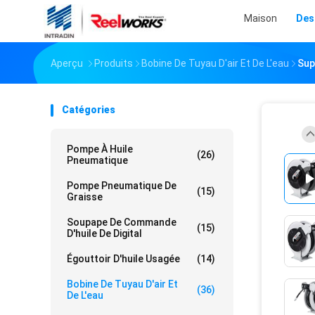
Maison
Des
Aperçu
Produits
Bobine De Tuyau D'air Et De L'eau
Sup
Catégories
Pompe À Huile
(26)
Pneumatique
Pompe Pneumatique De
(15)
Graisse
Soupape De Commande
(15)
D'huile De Digital
Égouttoir D'huile Usagée
(14)
Bobine De Tuyau D'air Et
(36)
De L'eau