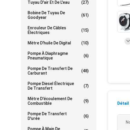
Tuyau D'air Et De L'eau
(27)
Bobine De Tuyau De
(61)
Goodyear
Enrouleur De Câbles
(15)
Électriques
Mètre D'huile De Digital
(10)
Pompe À Diaphragme
(6)
Pneumatique
Pompe De Transfert De
(48)
Carburant
Pompe Diesel Électrique
(7)
De Transfert
Mètre D'écoulement De
(9)
Combustible
Détail
Pompe De Transfert
(6)
D'urée
No
Pompe À Main De