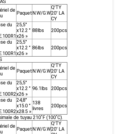
IAS
Q'TY
riel de
Paquet
N.W/G.W
20' LA
au
CY
sse du
25,5"
x12.2 "
88lbs
200pcs
.E.100R1
x26 »
sse du
25,5"
x12.2 "
86lbs
200pcs
.E.100R1
x26 »
S
Q'TY
riel de
Paquet
N.W/G.W
20' LA
au
CY
sse du
25,5"
x12.2 "
96.1lbs
200pcs
.E.100R2
x26 »
sse du
24,8"
138
x15.0 "
200pcs
livres
.E.100R2
x28.5 »
male de tuyau 210˚F (100˚C).
Q'TY
riel de
Paquet
N.W/G.W
20' LA
au