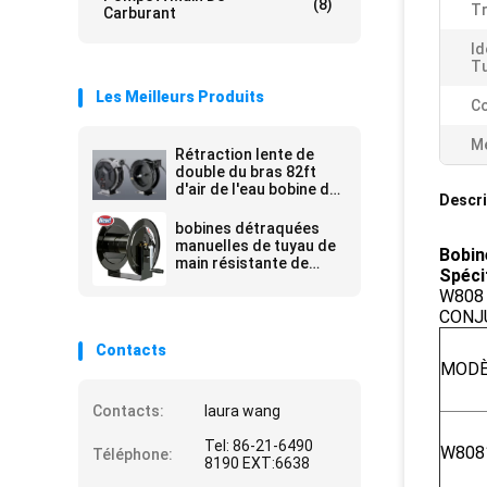
(8)
Tr
Carburant
Id
Tu
Les Meilleurs Produits
Co
Me
Rétraction lente de
double du bras 82ft
d'air de l'eau bobine de
Descri
tuyau
bobines détraquées
manuelles de tuyau de
Bobin
main résistante de
Spécif
pression d'utilisation
W808
4000psi
CONJ
Contacts
MODÈ
Contacts:
laura wang
Tel: 86-21-6490
W808
Téléphone:
8190 EXT:6638