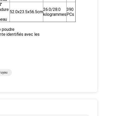
4"
udure
26.0/28.0
390
52.0x23.5x56.5cm
kilogrammes
PCs
meau
e poudre
te identifiés avec les
Tuyau