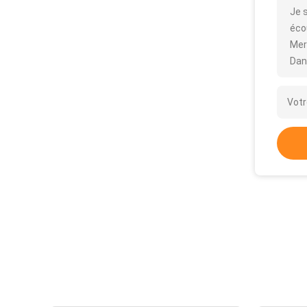
Je s
écou
Mer
Dan