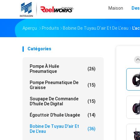
Maison
Des
Aperçu
Produits
Bobine De Tuyau D'air Et De L'eau
L'a
Catégories
Pompe À Huile
(26)
Pneumatique
Pompe Pneumatique De
(15)
Graisse
Soupape De Commande
(15)
D'huile De Digital
Égouttoir D'huile Usagée
(14)
Bobine De Tuyau D'air Et
(36)
De L'eau