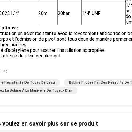
1/
so
2022
1/4"
20m
20bar
1/4" UNF
de
ju
iptions :
truction en acier résistante avec le revêtement anticorrosion d
orps et l'admission de pivot sont tous deux de manière permanen
lures usinées
é d'acétylène pour assurer l'installation appropriée
t articulé de plein écoulement
 Tag:
ne Résistante De Tuyau De L'eau
Bobine Pilotée Par Des Ressorts De 
ez La Bobine À La Manivelle De Tuyaux D'air
 voulez en savoir plus sur ce produit