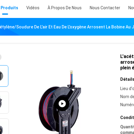
 Produits
Vidéos
À Propos De Nous
Nous Contacter
No
cétylène/soudure De L'air Et Eau De L'oxygène Arrosent La Bobine Au 
L'acét
arrose
plein
Détails
Lieu d'o
Nom de
Numéro
Condit
Quanti
comma