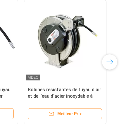
tuyau
Bobines résistantes de tuyau d'air
Le v
er
et de l'eau d'acier inoxydable à
arr
vendre 5 ans de garantie
de 
tuya
Meilleur Prix