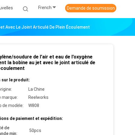
French
uvelles
Demande de soumission
Jet Avec Le Joint Articulé De Plein Écoulement
ylène/soudure de l'air et eau de l'oxygène
nt la bobine au jet avec le joint articulé de
 écoulement
 sur le produit:
rigine:
La Chine
 marque:
Reelworks
 de modèle:
W808
ions de paiement et expédition:
té de
50pcs
nde min: