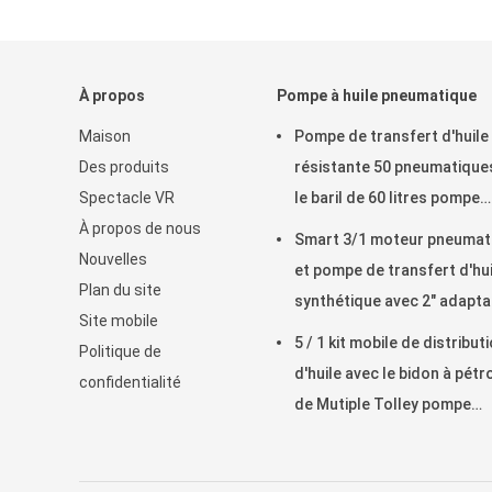
À propos
Pompe à huile pneumatique
Maison
Pompe de transfert d'huile
Des produits
résistante 50 pneumatique
Spectacle VR
le baril de 60 litres pompe
À propos de nous
pneumatique
Smart 3/1 moteur pneumat
Nouvelles
et pompe de transfert d'hui
Plan du site
synthétique avec 2" adapta
Site mobile
de bondon
5 / 1 kit mobile de distribut
Politique de
d'huile avec le bidon à pétr
confidentialité
de Mutiple Tolley pompe
pneumatique