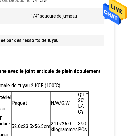
sion/débouché:
1/4" UNF
1/4" soudure de jumeau
tée par des ressorts de tuyau
ène avec le joint articulé de plein écoulement
ale de tuyau 210˚F (100˚C).
Q'TY
tériel
20'
Paquet
N.W/G.W
LA
yau
CY
4"
udure
21.0/26.0
390
52.0x23.5x56.5cm
kilogrammes
PCs
meau