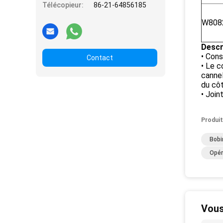
Télécopieur:
86-21-64856185
W808
Descr
• Cons
Contact
• Le c
canne
du côt
• Join
Produit
Bobi
Opér
Vous