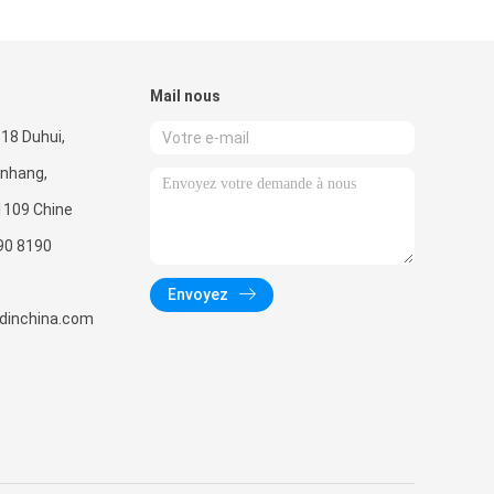
Mail nous
18 Duhui,
inhang,
1109 Chine
90 8190
Envoyez
radinchina.com