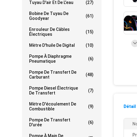
Tuyau D'air Et De L'eau
(27)
Bobine De Tuyau De
(61)
Goodyear
Enrouleur De Câbles
(15)
Électriques
Mètre D'huile De Digital
(10)
Pompe À Diaphragme
(6)
Pneumatique
Pompe De Transfert De
(48)
Carburant
Pompe Diesel Électrique
(7)
De Transfert
Mètre D'écoulement De
(9)
Détail
Combustible
Pompe De Transfert
(6)
No
D'urée
Pr
Pompe À Main De