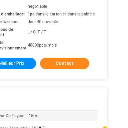
negotiable
s d'emballage:
1pc dans le carton et dans la palette
e livraison:
Jour 40 ouvrable
ions de
L / C, T / T
nt:
té
40000pcs/mois
ovisionnement:
Meilleur Prix
Contact
ur De Tuyau:
15m