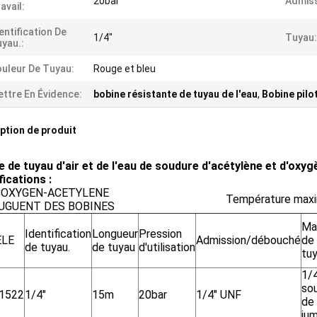
20bar
Admis
avail:
entification De
1/4"
Tuyau:
yau.:
uleur De Tuyau:
Rouge et bleu
ttre En Évidence:
bobine résistante de tuyau de l'eau
,
Bobine pilo
ption de produit
e de tuyau d'air et de l'eau de soudure d'acétylène et d'oxyg
ications :
 OXYGEN-ACETYLENE
Température maxim
UGUENT DES BOBINES
Ma
Identification
Longueur
Pression
LE
Admission/débouché
de
de tuyau.
de tuyau
d'utilisation
tu
1/
so
1522
1/4"
15m
20bar
1/4" UNF
de
ju