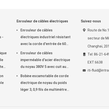
Enrouleur de câbles électriques
Suivez-nous
Enrouleur de câbles
Route de No.1
s -
électriques industriel résistant
secteur de M
avec la corde d'entrée de 60
Changhaï, 20
pouces, bobine de corde
ique
Enrouleur de câbles
Tel: 86-21-64
électrique
le
imperméable d'acier électrique
EXT:6638
teur
du noyau 380V 5 avec cuit au
iti-fluid@int
four - sur la finition de manteau
ion
Bobine escamotable de corde
de poudre
ole
électrique de noyau du poids
léger 3, 0,9 fils de multimètre
en câble