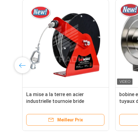
La mise a la terre en acier
bobine e
industrielle tournoie bride
tuyaux d
d'alligator pour les stations de
Heavy D
réapprovisionnement en
Meilleur Prix
combustible